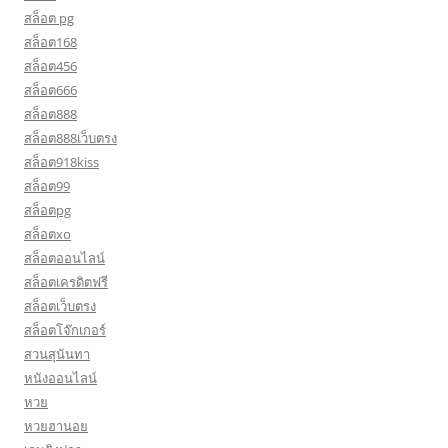
สล็อต pg
สล็อต168
สล็อต456
สล็อต666
สล็อต888
สล็อต888เว็บตรง
สล็อต918kiss
สล็อต99
สล็อตpg
สล็อตxo
สล็อตออนไลน์
สล็อตเครดิตฟรี
สล็อตเว็บตรง
สล็อตโจ๊กเกอร์
สวนสุนันทา
หนังออนไลน์
หวย
หวยฮานอย