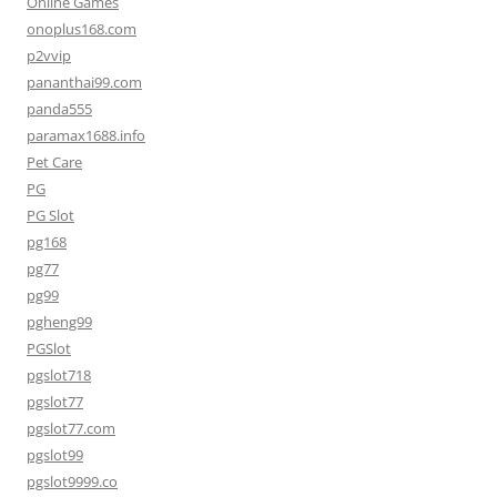
Online Games
onoplus168.com
p2vvip
pananthai99.com
panda555
paramax1688.info
Pet Care
PG
PG Slot
pg168
pg77
pg99
pgheng99
PGSlot
pgslot718
pgslot77
pgslot77.com
pgslot99
pgslot9999.co