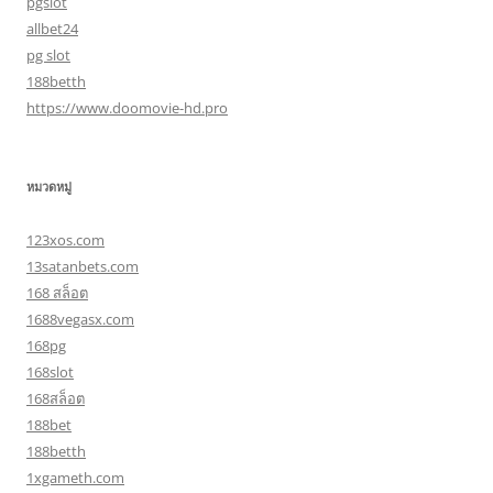
pgslot
allbet24
pg slot
188betth
https://www.doomovie-hd.pro
หมวดหมู่
123xos.com
13satanbets.com
168 สล็อต
1688vegasx.com
168pg
168slot
168สล็อต
188bet
188betth
1xgameth.com