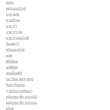
ดูหนัง
ดูหนังออนไลน์
ถูกหวย88
ทางเข้าpg
บาคาร่า
บาคาร่า168
บาคาร่าออนไลน์
ปั่นแตก77
พนันออนไลน์
พอต
พีจีสล็อต
พุซซี่888
ฟลูสล็อตพีจี
มหาวิทยาลัยราชภัฏ
รับทำเว็บพนัน
ราชภัฏสวนสุนันทา
สมัครสมาชิก lotto432
สมัครสมาชิก lotto432
สล็อต