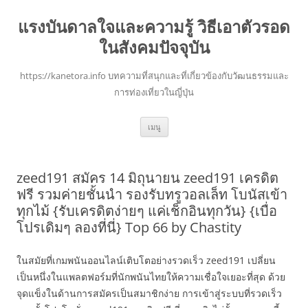
แรงบันดาลใจและความรู้ วิธีเอาตัวรอด
ในสังคมปัจจุบัน
https://kanetora.info บทความที่สนุกและที่เกี่ยวข้องกับวัฒนธรรมและ
การท่องเที่ยวในญี่ปุ่น
ข้าม
เมนู
ไป
ยัง
เนื้อหา
zeed191 สมัคร 14 มิถุนายน zeed191 เครดิต
ฟรี รวมค่ายชั้นนำ รองรับทรูวอลเล็ท โบนัสเข้า
ทุกไม้ {รับเครดิตง่ายๆ แค่เช็กอินทุกวัน} {เบื่อ
โปรเดิมๆ ลองที่นี่} Top 66 by Chastity
ในสมัยที่เกมพนันออนไลน์เติบโตอย่างรวดเร็ว zeed191 เปลี่ยน
เป็นหนึ่งในแพลตฟอร์มที่นักพนันไทยให้ความเชื่อใจเยอะที่สุด ด้วย
จุดแข็งในด้านการสมัครเป็นสมาชิกง่าย การเข้าสู่ระบบที่รวดเร็ว