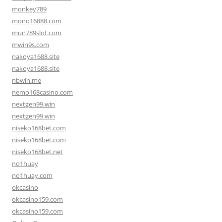
monkey789
mono16888.com
mun789slot.com
mwin9s.com
nakoya1688.site
nakoya1688.site
nbwin.me
nemo168casino.com
nextgen99.win
nextgen99.win
niseko168bet.com
niseko168bet.com
niseko168bet.net
no1huay
no1huay.com
okcasino
okcasino159.com
okcasino159.com