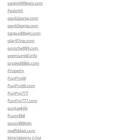
pgslot999bets.com
Pgslotth
pgx62game.com
pgx62game.com
pgzeus88win.com
play97vip.com
porsche999.com
premium66.info
proded888x.com
Property
PunPro66
PunPro66.com
PunPro777
PunPro777.com
puntaek66
Pussy888
pussy888win
realflikbet.com
RENO88WIN.COM