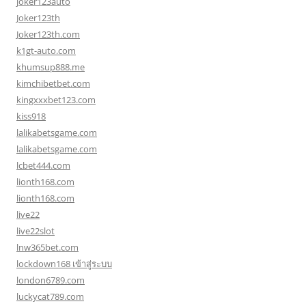
joker123auto
Joker123th
Joker123th.com
k1gt-auto.com
khumsup888.me
kimchibetbet.com
kingxxxbet123.com
kiss918
lalikabetsgame.com
lalikabetsgame.com
lcbet444.com
lionth168.com
lionth168.com
live22
live22slot
lnw365bet.com
lockdown168 เข้าสู่ระบบ
london6789.com
luckycat789.com