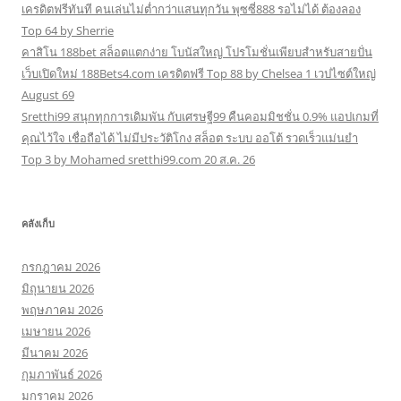
เครดิตฟรีทันที คนเล่นไม่ต่ำกว่าแสนทุกวัน พุซซี่888 รอไม่ได้ ต้องลอง
Top 64 by Sherrie
คาสิโน 188bet สล็อตแตกง่าย โบนัสใหญ่ โปรโมชั่นเพียบสำหรับสายปั่น
เว็บเปิดใหม่ 188Bets4.com เครดิตฟรี Top 88 by Chelsea 1 เวปไซต์ใหญ่
August 69
Sretthi99 สนุกทุกการเดิมพัน กับเศรษฐี99 คืนคอมมิชชั่น 0.9% แอปเกมที่
คุณไว้ใจ เชื่อถือได้ ไม่มีประวัติโกง สล็อต ระบบ ออโต้ รวดเร็วแม่นยำ
Top 3 by Mohamed sretthi99.com 20 ส.ค. 26
คลังเก็บ
กรกฎาคม 2026
มิถุนายน 2026
พฤษภาคม 2026
เมษายน 2026
มีนาคม 2026
กุมภาพันธ์ 2026
มกราคม 2026