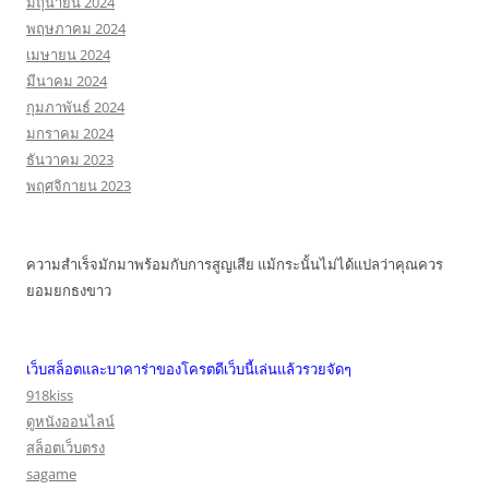
มิถุนายน 2024
พฤษภาคม 2024
เมษายน 2024
มีนาคม 2024
กุมภาพันธ์ 2024
มกราคม 2024
ธันวาคม 2023
พฤศจิกายน 2023
ความสำเร็จมักมาพร้อมกับการสูญเสีย แม้กระนั้นไม่ได้แปลว่าคุณควร
ยอมยกธงขาว
เว็บสล็อตและบาคาร่าของโครตดีเว็บนี้เล่นแล้วรวยจัดๆ
918kiss
ดูหนังออนไลน์
สล็อตเว็บตรง
sagame