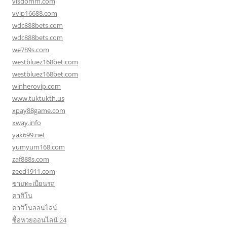
visdomm.com
vvip16688.com
wdc888bets.com
wdc888bets.com
we789s.com
westbluez168bet.com
westbluez168bet.com
winherovip.com
www.tuktukth.us
xpay88game.com
xway.info
yak699.net
yumyum168.com
zaf888s.com
zeed1911.com
ขายทะเบียนรถ
คาสิโน
คาสิโนออนไลน์
ซื้อหวยออนไลน์ 24