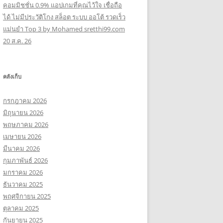
คอมมิชชั่น 0.9% แอปเกมที่คุณไว้ใจ เชื่อถือ
ได้ ไม่มีประวัติโกง สล็อต ระบบ ออโต้ รวดเร็ว
แม่นยำ Top 3 by Mohamed sretthi99.com
20 ส.ค. 26
คลังเก็บ
กรกฎาคม 2026
มิถุนายน 2026
พฤษภาคม 2026
เมษายน 2026
มีนาคม 2026
กุมภาพันธ์ 2026
มกราคม 2026
ธันวาคม 2025
พฤศจิกายน 2025
ตุลาคม 2025
กันยายน 2025