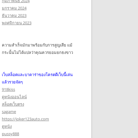
กุมภาพันธ์ 2024
มกราคม 2024
ธันวาคม 2023
พฤศจิกายน 2023
ความสำเร็จมักมาพร้อมกับการสูญเสีย แม้
กระนั้นไม่ได้แปลว่าคุณควรยอมยกธงขาว
เว็บสล็อตและบาคาร่าของโครตดีเว็บนี้เล่น
แล้วรวยจัดๆ
918kiss
ดูหนังออนไลน์
สล็อตเว็บตรง
sagame
https://joker123auto.com
ดูหนัง
pussy888