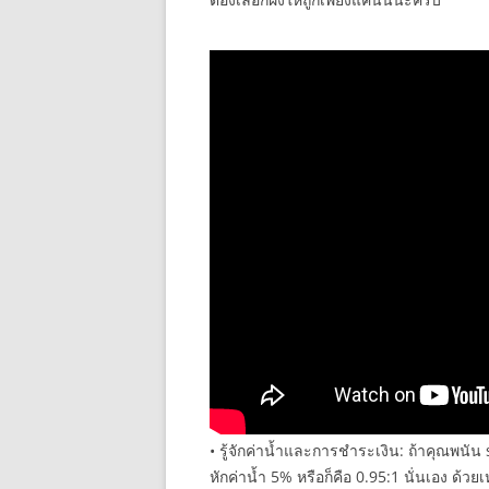
• รู้จักค่าน้ำและการชำระเงิน: ถ้าคุณพนัน 
หักค่าน้ำ 5% หรือก็คือ 0.95:1 นั่นเอง ด้วยเ