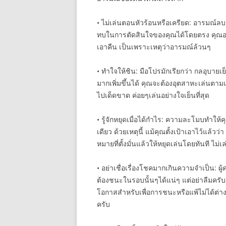
• ไม่เล่นตอนหัวร้อนหรือเครียด: อารมณ์ล
ทบในการตัดสินใจของคุณได้โดยตรง คุณอา
เอาคืน เป็นเพราะเหตุว่าอารมณ์ล้วนๆ
• ทำใจให้ชิน: มือโปรมักเรียกว่า กลอุบายเ
มากเพิ่มขึ้นได้ คุณจะต้องอุตสาหะเล่นตา
ไปเด็ดขาด ค่อยๆเล่นอย่างใจเย็นที่สุด
• รู้จักหยุดเมื่อได้กำไร: ความละโมบทำใ
เดียว ด้วยเหตุนี้ แม้คุณตั้งเป้าเอาไว้แล้วว
หมายที่ตั้งมั่นแล้วให้หยุดเล่นโดยทันที ไม่เ
• อย่าเชื่อเรื่องโชคมากเกินความจำเป็น: ผู
ต้องชนะในรอบนั้นๆได้แน่ๆ แต่อย่าลืมครั
โอกาสสำหรับเพื่อการชนะหรือแพ้ไม่ได้ต่าง
ครับ