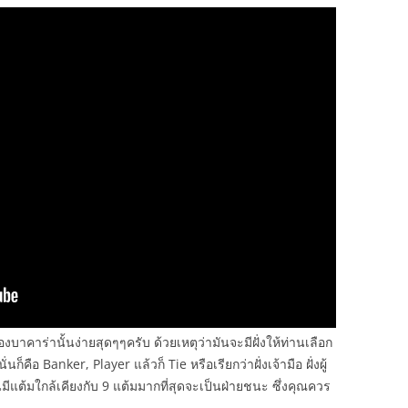
บาคาร่านั้นง่ายสุดๆๆครับ ด้วยเหตุว่ามันจะมีฝั่งให้ท่านเลือก
่นก็คือ Banker, Player แล้วก็ Tie หรือเรียกว่าฝั่งเจ้ามือ ฝั่งผู้
หนมีแต้มใกล้เคียงกับ 9 แต้มมากที่สุดจะเป็นฝ่ายชนะ ซึ่งคุณควร