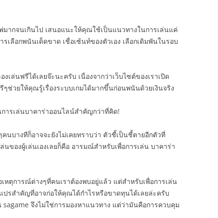
ค้าไพ่มากจนเกินไป เสนอแนะให้คุณใช้เป็นแนวทางในการเล่นแค่
บการเลือกพนันเด็ดขาด เชื่อเซ้นท์ของตัวเอง เลือกเดิมพันในรอบ
งเล่นฟรีได้เลยจ๊ะนะครับ เนื่องจากว่าเว็บไซต์ของเราเปิด
่วยให้คุณรู้เรื่องระบบเกมได้มากขึ้นก่อนพนันด้วยเงินจริง
ารเล่นบาคาร่าออนไลน์สำคัญกว่าที่คิด!
บางทีก็อาจจะยังไม่เคยทราบว่า ตัวชี้เป็นชี้ตายอีกตัวที่
ของผู้เล่นเองเลยก็คือ อารมณ์สำหรับเพื่อการเล่น บาคาร่า
อเหตุการณ์ต่างๆที่คนเราต้องพบอยู่แล้ว แต่สำหรับเพื่อการเล่น
วแปรสำคัญที่อาจก่อให้คุณได้กำไรหรือขาดทุนได้เลยล่ะครับ
นัน sagame จึงไม่ใช่การมองหาแนวทาง แต่ว่ามันคือการควบคุม