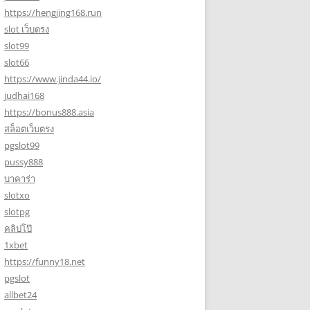
https://hengjing168.run
slot เว็บตรง
slot99
slot66
https://www.jinda44.io/
judhai168
https://bonus888.asia
สล็อตเว็บตรง
pgslot99
pussy888
บาคาร่า
slotxo
slotpg
คลิปโป๊
1xbet
https://funny18.net
pgslot
allbet24