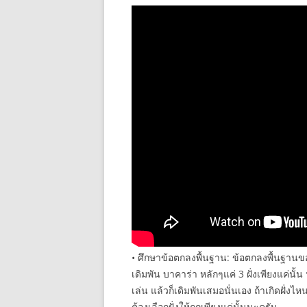
• ศึกษาข้อตกลงพื้นฐาน: ข้อตกลงพื้นฐานของ
เดิมพัน บาคาร่า หลักๆแค่ 3 ฝั่งเพียงแค่นั้น นั
เล่น แล้วก็เดิมพันเสมอนั่นเอง ถ้าเกิดฝั่งไ
ต้องเลือกฝั่งให้ถูกเพียงแค่นั้นนะครับ