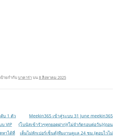
ป้ายกำกับ
บาคาร่า
บน
8 สิงหาคม 2025
ับ 1 ตัว
Meekin365 เข้าสู่ระบบ 31 June meekin365
แบบ VIP
{โบนัสเข้ารัวๆทุกยอดฝาก}{ไม่จำกัดรอบต่อวัน}{ถอน
หาได้ที่
เต็มไม่หักเปอร์เซ็นต์}ทีมงานดูแล 24 ชม.{ตอบไวไม่