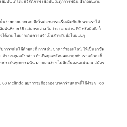
ดิมพันได้โดยสวัสดิภาพ เชื่อมั่นในทุกการพนัน ฝากถอนง่าย
ั้นง่ายดายมากเลย มือใหม่สามารถเริ่มเดิมพันกับพวกเราได้
พันที่ง่าย UI แจ่มกระจ่าง ไม่ว่าจะเล่นผ่าน PC หรือมือถือก็
จได้ง่าย ไม่ยากเกินความจำเป็นสำหรับมือใหม่แน่ๆ
ับการพนันได้ด้วยล่ะก็ การเล่น บาคาร่าออนไลน์ ให้เป็นอาชีพ
รับ ด้วยเหตุผลดังกล่าว ถ้าเกิดคุณพร้อมจะมาลุยกับเราแล้วล่ะก็
ับประกันทุกการพนัน ฝากถอนง่าย ไม่มีกลั้นถอนแน่นอน สมัคร
. 68 Melinda อยากรวยต้องลอง บาคาร่าปลดหนี้ได้ง่ายๆ Top